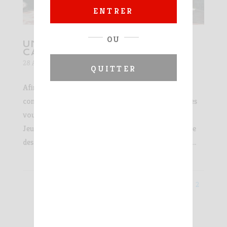
ENTRER
OU
UN APÉRO LIVE AVEC
CATHERINE !
28 Avr 2020
|
Agenda
QUITTER
Afin de créer un moment de convivialité en ce
contexte si particulier de confinement, Les Jamelles
vous invitent pour un apéro live sur Instagram !
Jeudi 30 avril à 18h Catherine Delaunay, créatrice
des vins Les Jamelles, sera en direct sur Instagram...
Page 2 sur 2
«
1
2