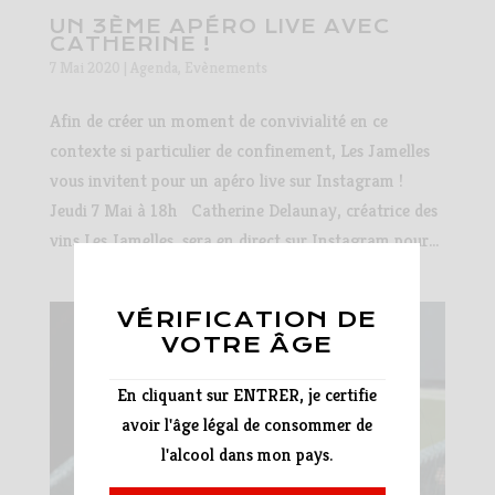
UN 3ÈME APÉRO LIVE AVEC
CATHERINE !
7 Mai 2020
|
Agenda
,
Evènements
Afin de créer un moment de convivialité en ce
contexte si particulier de confinement, Les Jamelles
vous invitent pour un apéro live sur Instagram !
Jeudi 7 Mai à 18h Catherine Delaunay, créatrice des
vins Les Jamelles, sera en direct sur Instagram pour...
VÉRIFICATION DE
VOTRE ÂGE
En cliquant sur ENTRER, je certifie
avoir l'âge légal de consommer de
l'alcool dans mon pays.