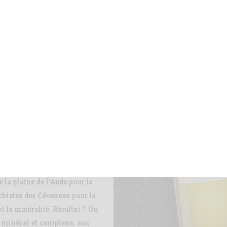
NIN BLANC
velle pour les amateurs de
vins blancs !
tion s’enrichit avec l’arrivée
Blanc
,
un cépage rare en IGP
moins de 1% de la production
!).
Delaunay et son équipe ont
é deux terroirs d’exception :
e la plaine de l’Aude
pour la
chistes des Cévennes
pour la
t la minéralité. Résultat ? Un
, minéral et complexe
, aux