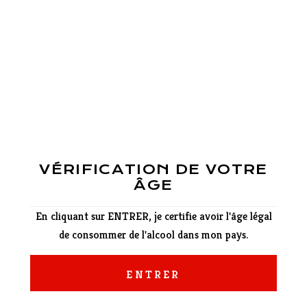
ils soient néophytes ou plus
les : un nom féminin, pour
éter la diversité des
anguedocienne.
ne des plus larges
nce et rayonnent dans plus
 prix/plaisir exceptionnel,
NOUVEAUTÉ
ssocier à tous les moments
VÉRIFICATION DE VOTRE
us remercions plus que
18 
ÂGE
En 2025, la créatrice
En cliquant sur ENTRER, je certifie avoir l'âge légal
os vins et de notre
nous présente une no
de consommer de l'alcool dans mon pays.
ible, pratique, riche en
Jamelles. Conçue pou
igation et espérons que
Midi, cette gamme
ENTRER
co