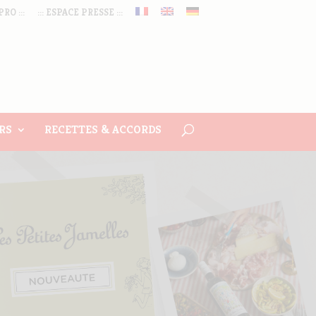
PRO :::
::: ESPACE PRESSE :::
RS
RECETTES & ACCORDS