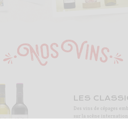
LES CLASS
Des vins de cépages emb
sur la scène internation
aromatique pure et int