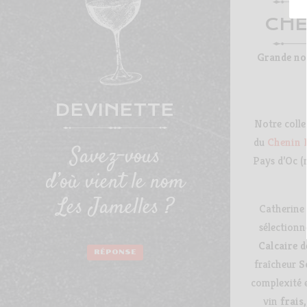
CHE
Grande nou
DEVINETTE
Notre collec
du
Chenin 
Savez-vous
Pays d’Oc (
d’où vient le nom
Les Jamelles ?
Catherine 
sélectionn
Calcaire d
RÉPONSE
fraîcheur
S
complexité e
vin
frais