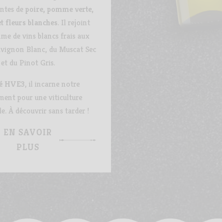
antes de
poire, pomme verte,
t fleurs blanches
. Il rejoint
me de vins blancs frais aux
uvignon Blanc, du Muscat Sec
et du Pinot Gris.
ié HVE3
, il incarne notre
ent pour une viticulture
e. À découvrir sans tarder !
EN SAVOIR
PLUS