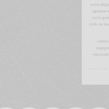
notes élég
agrumes e
notre gam
côtés du Sa
Certif
engagem
responsabl