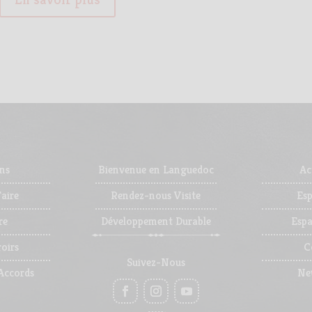
ns
Bienvenue en Languedoc
Ac
aire
Rendez-nous Visite
Es
re
Développement Durable
Espa
oirs
C
Suivez-Nous
Accords
Ne