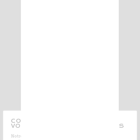
CONTRÔLEZ L'UTILISATION DE
VOS DONNÉES PERSONNELLES
Notre site web utilise des cookies pour vous offrir la