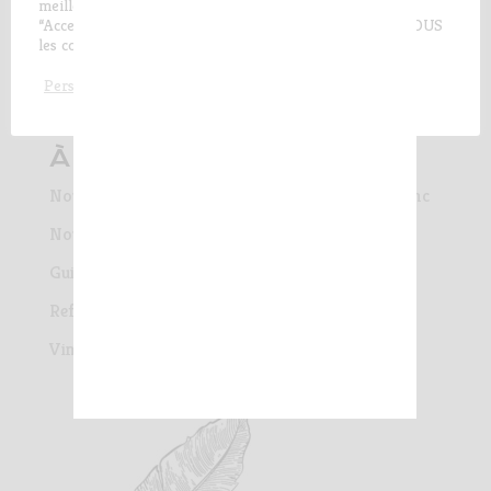
meilleure expérience de navigation possible. En cliquant
“Accepter et fermer”, vous consentez à l'utilisation de TOUS
les cookies.
ACCEPTER et fermer
Personnaliser
À LIRE AUSSI
Nouveau cépage dans la collection : le Chenin Blanc
Nouveauté 2025 : Les Petites Jamelles
Guide Hachette des Vins 2025 : pluie d’étoiles !
Reflets Secrets : le nouveau rosé Les Jamelles
Vinexpo 2024