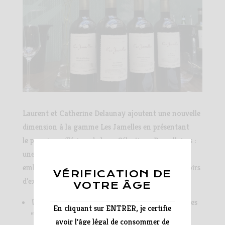
Laurent et Catherine Delaunay ajoutent une nouvelle
dimension à la gamme Les Jamelles en présentant
le premier millésime de leurs Sélections Parcellaires :
une collection de cuvées issues de cépages
emblématiques du Languedoc cultivés sur des terroirs
VÉRIFICATION DE
d’exception.
VOTRE ÂGE
Vallée de la Bretonne
, au nord-ouest des Corbières
En cliquant sur ENTRER, je certifie
“Une expression tout en élégance de la Syrah !”
avoir l'âge légal de consommer de