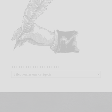
…………………
…………………