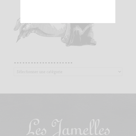
…………………
…………………