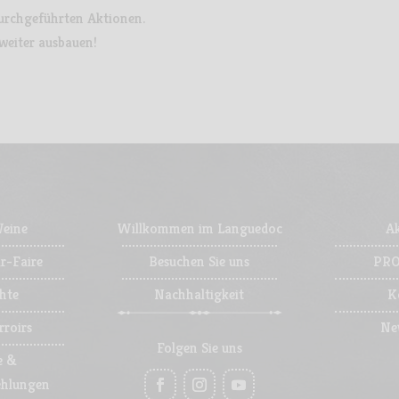
 durchgeführten Aktionen.
weiter ausbauen!
Weine
Willkommen im Languedoc
Ak
r-Faire
Besuchen Sie uns
PRO
hte
Nachhaltigkeit
K
rroirs
Ne
Folgen Sie uns
e &
ehlungen