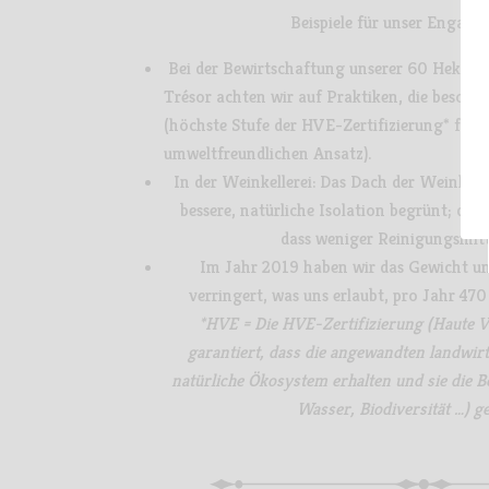
Beispiele für unser Engage
Bei der Bewirtschaftung unserer 60 Hekta
Trésor achten wir auf Praktiken, die besond
(höchste Stufe der HVE-Zertifizierung* für 
umweltfreundlichen Ansatz).
In der Weinkellerei: Das Dach der Weinkell
bessere, natürliche Isolation begrünt;
das 
dass weniger Reinigungsmitte
Im Jahr 2019 haben wir das Gewicht u
verringert, was uns erlaubt, pro Jahr 47
*HVE =
Die HVE-Zertifizierung (Haute 
garantiert, dass die angewandten landwirt
natürliche Ökosystem erhalten und sie die 
Wasser, Biodiversität …) g