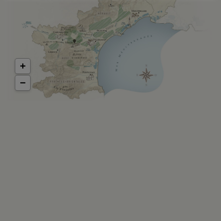
LOREM IPSUM
Lorem ipsum dolor sit amet, consectetur adipiscing elit.
Maecenas mi magna, suscipit vitae accumsan ac, ultrices eget
odio. Vivamus quam arcu, convallis ut augue at, pellentesque
viverra ante. Donec et maximus nulla. Curabitur eleifend
consequat enim eu tincidunt. Curabitur tristique lobortis velit, .