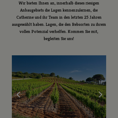
Wir bieten Ihnen an, innerhalb dieses riesigen
SAUVIGNON BLANC
Anbaugebiets die Lagen kennenzulernen, die
SYRAH
Catherine und ihr Team in den letzten 25 Jahren
SYRAH GRENACHE
ausgewählt haben. Lagen, die den Rebsorten zu ihrem
SYRAH VALLÉE DE LA BRETONNE
vollen Potenzial verhelfen. Kommen Sie mit,
VERMENTINO
begleiten Sie uns!
VIN ORANGE
VIOGNIER