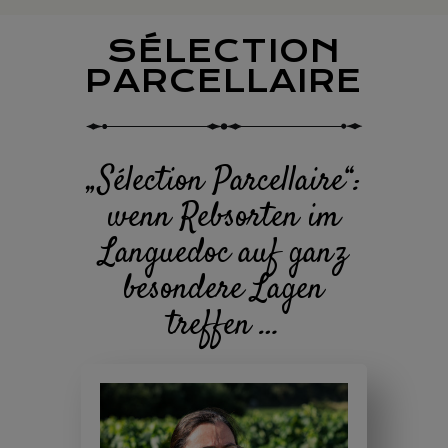
SÉLECTION
PARCELLAIRE
„Sélection Parcellaire“:
wenn Rebsorten im
Languedoc auf ganz
besondere Lagen
treffen …