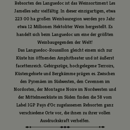
Rebsorten des Languedoc ist das Weinsortiment Les
GRENACHE GRIS LA LAUZE DU MOULIN
Jamelles sehr vielfältig. In dieser einzigartigen, etwa
GRENACHE ROUGE
223 00 ha großen Weinbauregion werden pro Jahr
GRENACHE VALLÉE DE LA BOULZANE
etwa 12 Millionen Hektoliter Wein hergestellt. Es
GRENACHE-SYRAH-MOURVÈDRE
handelt sich beim Languedoc um eine der größten
MALBEC
Weinbaugegenden der Welt!
MARSANNE
Das Languedoc-Roussillon gleicht einem sich zur
MERLOT
Küste hin öffnenden Amphitheater und ist äußerst
MERLOT BIO
facettenreich. Gebirgszüge, hochgelegene Terroirs,
MOURVÈDRE LES TRAVERSES
Küstengebiete und Bergkämme prägen es. Zwischen
MOURVÈDRE ROSÉ
den Pyrenäen im Südwesten, den Cevennen im
MOURVÈDRE ROUGE
Nordosten, der Montagne Noire im Nordwesten und
MUSCAT SEC
der Mittelmeerküste im Süden finden die 58 vom
MÉTHODE TRADITIONNELLE
Label IGP Pays d‘Oc zugelassenen Rebsorten ganz
PINOT GRIS
verschiedene Orte vor, die ihnen zu ihrer vollen
PINOT NOIR
Ausdruckskraft verhelfen.
ROUSSANNE