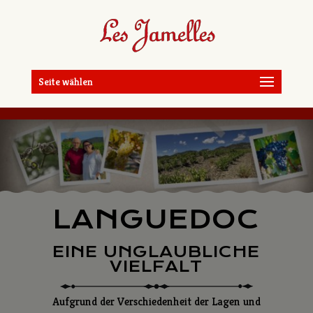
LEGENDE
UNSERE WEINE
Seite wählen
CABERNET SAUVIGNON
CABERNET-MERLOT
CARIGNAN
CARIGNAN LE BEILLOU
CHARDONNAY
CHARDONNAY BIO
CHARDONNAY-VIOGNIER
LANGUEDOC
CINSAULT
CLAIR DE GRIS
EINE UNGLAUBLICHE
VIELFALT
CLAIR DE ROSE
GEWURZTRAMINER
Aufgrund der Verschiedenheit der Lagen und
GRENACHE BLANC