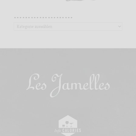
…………………
…………………