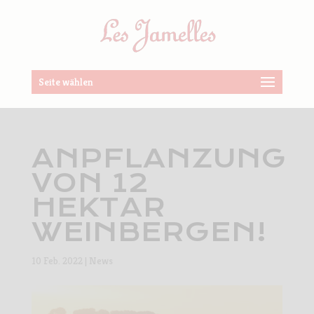
Seite wählen
ANPFLANZUNG
VON 12
HEKTAR
WEINBERGEN!
10 Feb. 2022
|
News