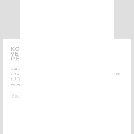
KONTROLLIEREN SIE DIE
VERWENDUNG IHRER
PERSÖNLICHEN DATEN
Um Ihnen das bestmögliche Surferlebnis zu bieten,
verwenden wir auf unserer Website Cookies. Durch Klicken
auf "Akzeptieren und schließen" stimmen Sie der
Verwendung
aller
Cookies zu.
Akzeptieren und schließen
Anpassen
AUCH ZU LESEN
Neuheiten : Les Petites Jamelles