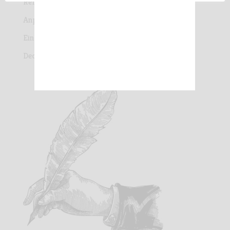
Reflets Secrets
Anpflanzung von 12 Hektar Weinbergen!
Eine Reise zur Entdeckung der Rebsorten
Decanter 2022