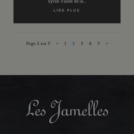
Syrah Vallée de la...
LIRE PLUS
Page 2 sur 5
«
1
2
3
4
5
»