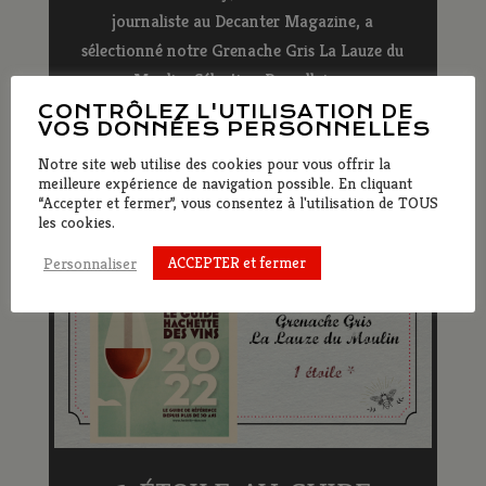
journaliste au Decanter Magazine, a
sélectionné notre Grenache Gris La Lauze du
Moulin, Sélection Parcellaire...
CONTRÔLEZ L'UTILISATION DE
LIRE PLUS
VOS DONNÉES PERSONNELLES
Notre site web utilise des cookies pour vous offrir la
meilleure expérience de navigation possible. En cliquant
“Accepter et fermer”, vous consentez à l'utilisation de TOUS
les cookies.
ACCEPTER et fermer
Personnaliser