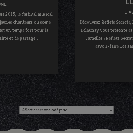
L
UNE
1 A
s 2015, le festival musical
jeunes chanteurs ou scène
Découvrez Reflets Secrets, 
l est un temps fort pour la
Delaunay vous présente sa
ité et de partage...
Jamelles : Reflets Secre
savoir-faire Les Jam
.
.