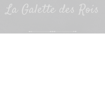
La Galette des Rois
PRÉPARATION
• Préchauffer le four à 200°C
• Mélanger la poudre d’amende et le sucre glace
puis incorporer le beurre mou et enfin les œufs
battus en omelette
• Etaler une pâte feuilletée, la garnir et ajouter