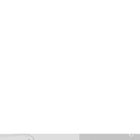
CONTRÔLEZ L'UTILISATION DE VOS
DONNÉES PERSONNELLES
PDF
Notre site web utilise des cookies pour vous offrir la meilleure
expérience de navigation possible. En cliquant “Accepter et
fermer”, vous consentez à l'utilisation de TOUS les cookies.
ACCEPTER et fermer
Personnaliser
Id