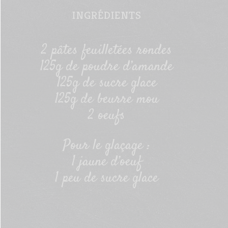
INGRÉDIENTS
2 pâtes feuilletées rondes
125g de poudre d’amande
125g de sucre glace
125g de beurre mou
2 oeufs
Pour le glaçage :
1 jaune d’oeuf
1 peu de sucre glace