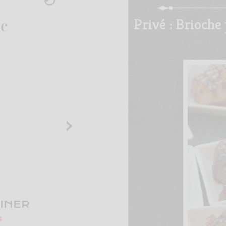
Privé : Brioche
ec
›
INER
s