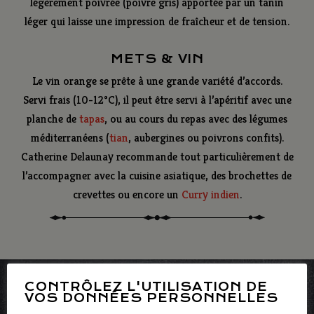
légèrement poivrée (poivre gris) apportée par un tanin
léger qui laisse une impression de fraîcheur et de tension.
METS & VIN
Le vin orange se prête à une grande variété d’accords.
Servi frais (10-12°C), il peut être servi à l’apéritif avec une
planche de
tapas
, ou au cours du repas avec des légumes
méditerranéens (
tian
, aubergines ou poivrons confits).
Catherine Delaunay recommande tout particulièrement de
l’accompagner avec la cuisine asiatique, des brochettes de
crevettes ou encore un
Curry indien
.
CONTRÔLEZ L'UTILISATION DE
Découvrir ce vin en vidéo
VOS DONNÉES PERSONNELLES