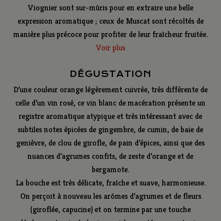
Viognier sont sur-mûris pour en extraire une belle
expression aromatique ; ceux de Muscat sont récoltés de
manière plus précoce pour profiter de leur fraîcheur fruitée.
Le vin orange est un vin blanc de macération obtenu à partir de raisins à jus blanc. Les raisins sont donc mis en cuve sans foulage. La cuvaison dure environ 8 jours, avec des remontages quotidiens durant les premiers jours puis on laisse ensuite les raisins macérer. On les presse avec un pressoir pneumatique et on sépare les jus de presse pour ne garder que les jus de goutte. L’élevage se poursuit durant plusieurs mois sur lies fines.
Voir plus
DÉGUSTATION
D’une couleur orange légèrement cuivrée, très différente de
celle d’un vin rosé, ce vin blanc de macération présente un
registre aromatique atypique et très intéressant avec de
subtiles notes épicées de gingembre, de cumin, de baie de
genièvre, de clou de girofle, de pain d’épices, ainsi que des
nuances d’agrumes confits, de zeste d’orange et de
bergamote.
La bouche est très délicate, fraîche et suave, harmonieuse.
On perçoit à nouveau les arômes d’agrumes et de fleurs
(giroflée, capucine) et on termine par une touche