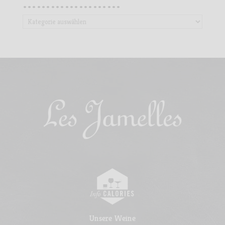
…………………
…………………
Unsere Weine