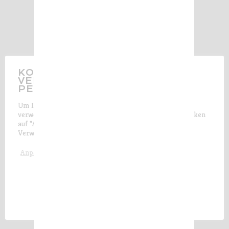
KONTROLLIEREN SIE DIE
VERWENDUNG IHRER
PERSÖNLICHEN DATEN
Um Ihnen das bestmögliche Surferlebnis zu bieten,
verwenden wir auf unserer Website Cookies. Durch Klicken
auf "Akzeptieren und schließen" stimmen Sie der
Verwendung
aller
Cookies zu.
Akzeptieren und schließen
Anpassen
90/100