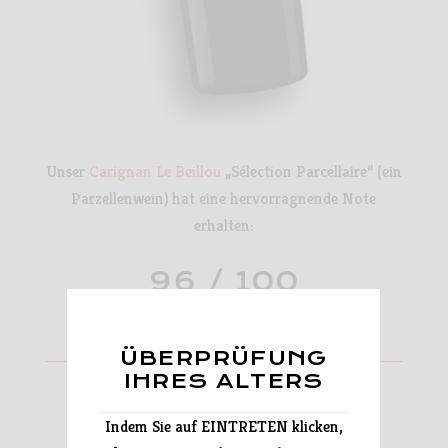
Unser
Carignan Le Beillou
„Sélection Parcellaire“ (ein
Parzellenwein) hat eine hervorragnende Note
erhalten:
96 / 100
ÜBERPRÜFUNG
IHRES ALTERS
92/100
Indem Sie auf EINTRETEN klicken,