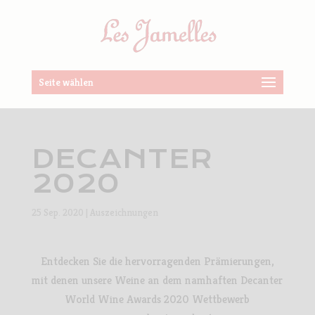
Seite wählen
DECANTER
2020
25 Sep. 2020
|
Auszeichnungen
Entdecken Sie die hervorragenden Prämierungen,
mit denen unsere Weine an dem namhaften Decanter
World Wine Awards 2020 Wettbewerb