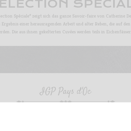
ÉLECTION SPÉCIA
lection Spéciale“ zeigt sich das ganze Savoir-faire von Catherine D
 Ergebnis einer herausragenden Arbeit und alter Reben, die auf den
den. Die aus ihnen gekelterten Cuvées werden teils in Eichenfässe
IGP Pays d'Oc
CABERNET – MERLOT