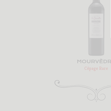
MOURVÈD
Cépage Rare