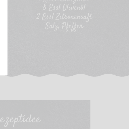
8 Essl Olivenöl
2 Essl Zitronensaft
Salz, Pfeffer
ezeptidee