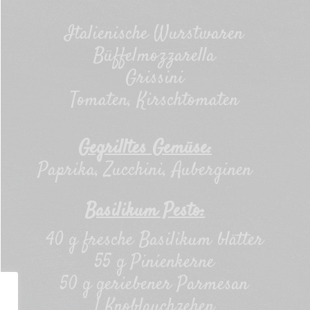
Italienische Wurstwaren
Büffelmozzarella
Grissini
Tomaten, Kirschtomaten
Gegrilltes Gemüse:
Paprika, Zucchini, Auberginen
Basilikum Pesto:
40 g fresche Basilikum blätter
55 g Pinienkerne
50 g geriebener Parmesan
1 Knoblauchzehen