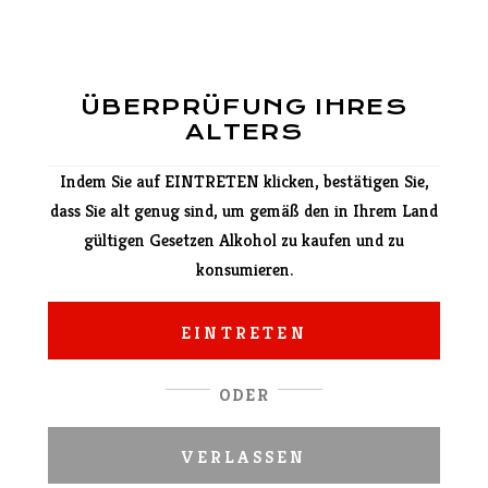
(Paprika, Zucchini, Auberginen) und sie bevor
das Grillen bepinseln.
Basilikum pesto:
ÜBERPRÜFUNG IHRES
Basilikumblätter, Knoblauchzehe und
ALTERS
Pinienkerne mischen. Parmesan, Olivenöl,
Zitronensaft hinzufügen und noch einige
Indem Sie auf EINTRETEN klicken, bestätigen Sie,
Sekunden mischen. Mit Salz und Pfeffer
dass Sie alt genug sind, um gemäß den in Ihrem Land
abschmecken.
gültigen Gesetzen Alkohol zu kaufen und zu
konsumieren.
Der perfekte Wein: unser
Mourvèdre Rosé
!
EINTRETEN
ODER
PDF
VERLASSEN
KONTROLLIEREN SIE DIE