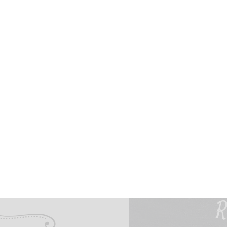
VERWENDUNG IHRER
PERSÖNLICHEN DATEN
Um Ihnen das bestmögliche Surferlebnis zu bieten, verwenden wir
auf unserer Website Cookies. Durch Klicken auf "Akzeptieren und
schließen" stimmen Sie der Verwendung
aller
Cookies zu.
Akzeptieren und schließen
Anpassen
R