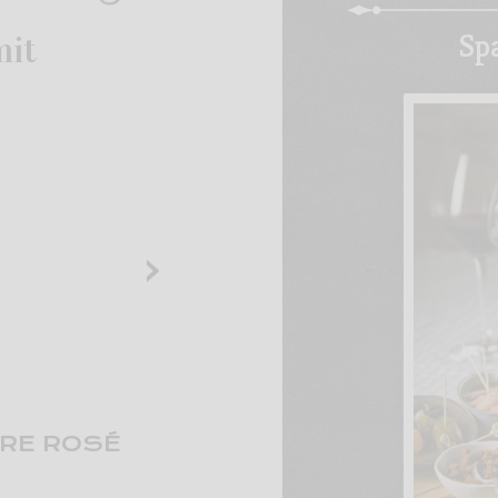
Sp
mit
›
DRE ROSÉ