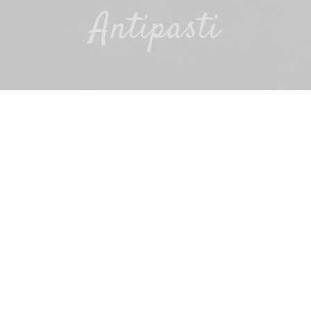
Antipasti
ZUBEREITUNG
Eine große Auswahl an italienischen
Produkten (Parmaschinken, Bresaola,
Pancetta, zum Beispiel) auf einen großen Teller
geben:
Gegrilltes Gemüse:
Gemüse der Saison wählen