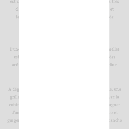
est clarifié par flottation dans le but d’obtenir un jus très
clair, qui sera ensuite vinifié comme un vin blanc et
fermenté à basse température (15°C). Il n’y a pas de
fermentation malolactique.
DÉGUSTATION
D’une jolie couleur rose clair, le Clair de Rose Les Jamelles
est parfaitement équilibré, frais, vif et rond, avec des
arômes floraux et fruités de framboise et de grenadine.
METS & VIN
A déguster bien frais (8°C) en apéritif, avec une salade, une
grillade, une pizza et des légumes d’été. Ou encore avec la
cuisine asiatique. Catherine Delaunay aime l’accompagner
d’une brochette de crevettes marinées au lait de coco et
gingembre. Ou tout simplement d’un melon avec sa tranche
de jambon Serrano.