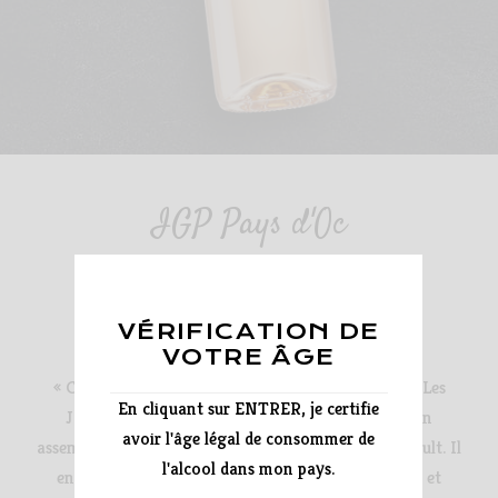
IGP Pays d'Oc
CLAIR DE ROSE
VÉRIFICATION DE
VOTRE ÂGE
« Clair de Rose » est la quintessence du rosé selon Les
En cliquant sur ENTRER, je certifie
Jamelles. Une fois n’est pas coutume, il s’agit d’un
avoir l'âge légal de consommer de
assemblage de deux cépages, le Grenache et le Cinsault. Il
l'alcool dans mon pays.
en résulte un vin subtil, tout en équilibre : élégant et