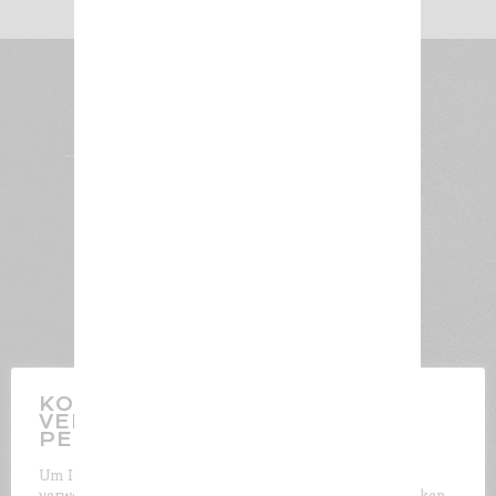
KONTROLLIEREN SIE DIE
VERWENDUNG IHRER
PERSÖNLICHEN DATEN
Um Ihnen das bestmögliche Surferlebnis zu bieten,
verwenden wir auf unserer Website Cookies. Durch Klicken