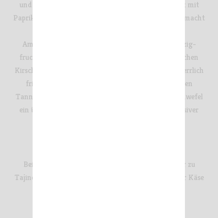
und einem Hauch von Vanille und Gewürzen (Speck mit
Paprika, grauer Pfeffer) überaus ausdrucksstark und macht
neugierig.
Am Gaumen präsentiert sich der Wein frisch, würzig-
fruchtig und leicht mineralisch mit Noten von frischen
Kirschen und Lakritze. Ein äußerst ausgewogener, herrlich
frischer Tropfen mit eleganten, gut eingebundenen
Tanninen. Aufgrund des fehlenden Zusatzes von Schwefel
ein überaus fruchtiger, ehrlicher, geschmacksintensiver
Wein.
SERVIEREMPFEHLUNG
Bei 18 °C zu Grillfleisch, insbesondere
Lamm
, oder zu
Tajine, Cannelloni, Ratatouille, Auberginenbrot oder Käse
servieren.