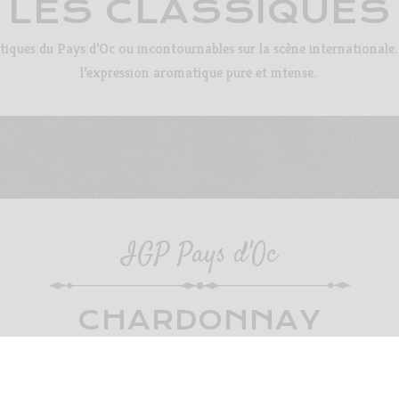
LES CLASSIQUES
iques du Pays d’Oc ou incontournables sur la scène internationale.
l’expression aromatique pure et intense.
IGP Pays d'Oc
CHARDONNAY
A travers le Chardonnay Les Jamelles, Catherine Delaunay