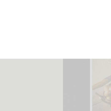
Poulet rôti 
nt ce vin
R